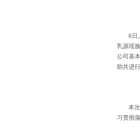
6日
乳源瑶
公司基本
助共进
本
习贯彻落