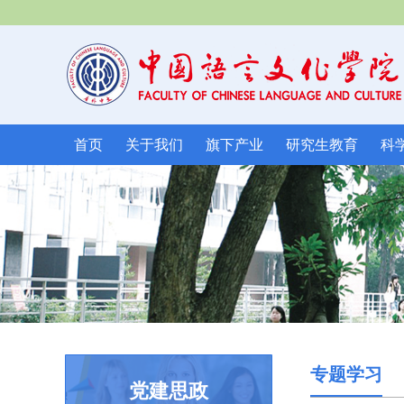
首页
关于我们
旗下产业
研究生教育
科
专题学习
党建思政