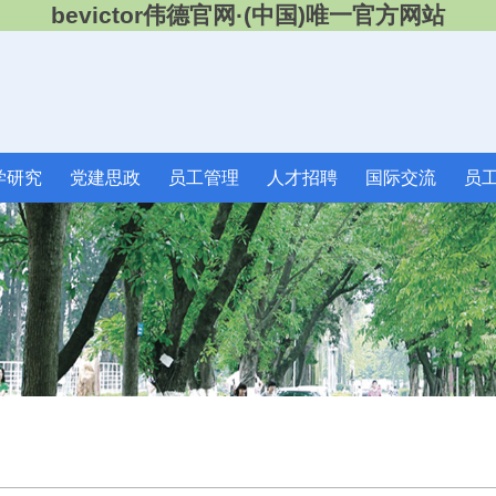
bevictor伟德官网·(中国)唯一官方网站
学研究
党建思政
员工管理
人才招聘
国际交流
员