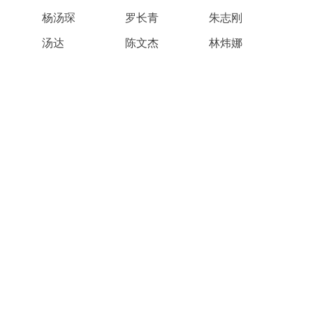
杨汤琛
罗长青
朱志刚
汤达
陈文杰
林炜娜