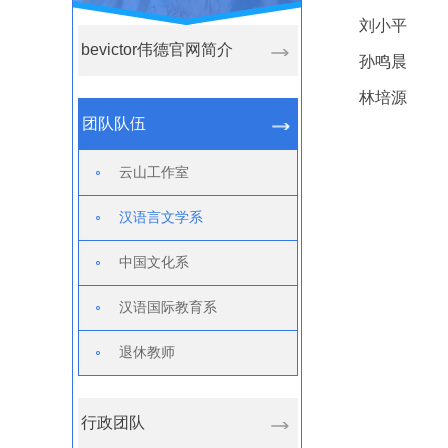
刘小平
​bevictor伟德官网简介
孙鸣晨
林培源
团队队伍
云山工作室
汉语言文学系
中国文化系
汉语国际教育系
退休教师
行政团队