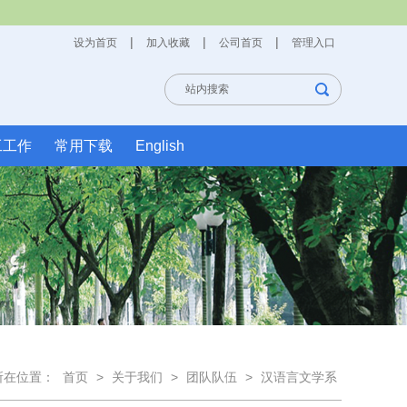
|
|
|
设为首页
加入收藏
公司首页
管理入口
工工作
常用下载
English
所在位置：
首页
>
关于我们
>
团队队伍
>
汉语言文学系