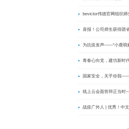
bevictor伟德官网组
喜报！公司师生获得团
为抗疫发声——“小鹿萌
青春心向党，建功新时代
国家安全，关乎你我——b
线上云会面答辩正当时——
战疫广外人 | 优秀！中